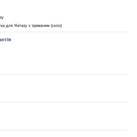
зу
ка для Унітазу з тримачем (скло)
антія