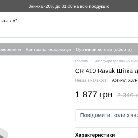
Знижка -20% до 31.08 на всю продукцію
нити вам?
повернення
Контактна інформація
Публічний договір (оферта)
Головна
Аксесуари для ванних кімн
CR 410 Ravak Щітка д
Немає в наявності
Артикул: X07P
1 877 грн
2 346 
Повідомити, коли з'яв
Характеристики