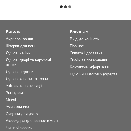
Каталог
Клієнтам
Акрилові ванни
Вхід до кабінету
Шторки для ванн
Про нас
Душові кабіни
Оплата і доставка
Душові двері та нерухомі
Обмін та повернення
стінки
Контактна інформація
Душові піддони
Публічний договір (оферта)
Душові канали та трапи
Унітази та інсталяції
Змішувачі
Меблі
Умивальники
Сидіння для душу
Аксесуари для ванних кімнат
Чистячі засоби