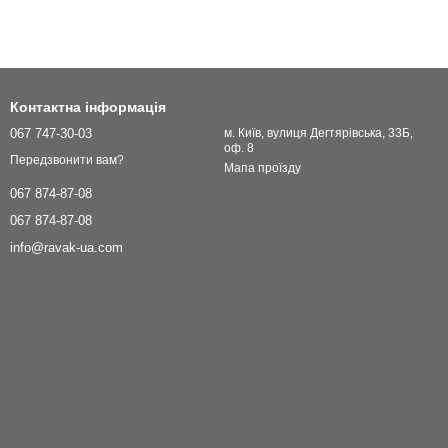
Контактна інформація
067 747-30-03
м. Київ, вулиця Дегтярівська, 33Б,
оф. 8
Передзвонити вам?
Мапа проїзду
067 874-87-08
067 874-87-08
info@ravak-ua.com