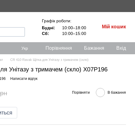
Графік роботи:
Мій кошик
Будні:
10:00–18:00
Сб:
10:00–15:00
Порівняння
Бажання
Вхід
Укр
ат
CR 410 Ravak Щітка для Унітазу з тримачем (скло)
ля Унітазу з тримачем (скло) X07P196
196
Написати відгук
грн
Порівняти
В бажання
иться