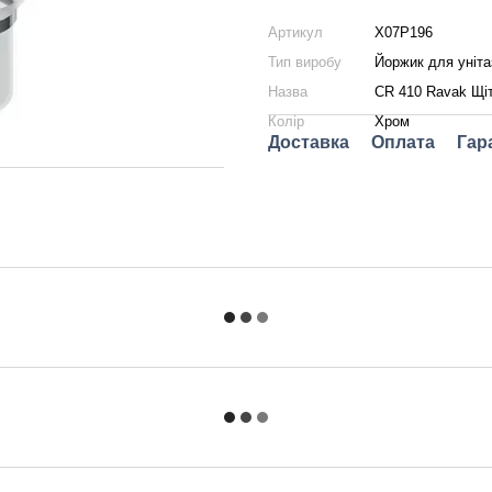
Артикул
X07P196
Тип виробу
Йоржик для уніта
Назва
CR 410 Ravak Щіт
Колір
Хром
Доставка
Оплата
Гар