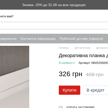
Знижка -20% до 31.08 на всю продукцію
нити вам?
повернення
Контактна інформація
Публічний договір (оферта)
Головна
Для монтажу
Декорати
Декоративна планка 
В наявності
Артикул: XB4520000
326 грн
408 грн
Купити
В кредит
ОПЛАТА ЧАСТИНАМИ