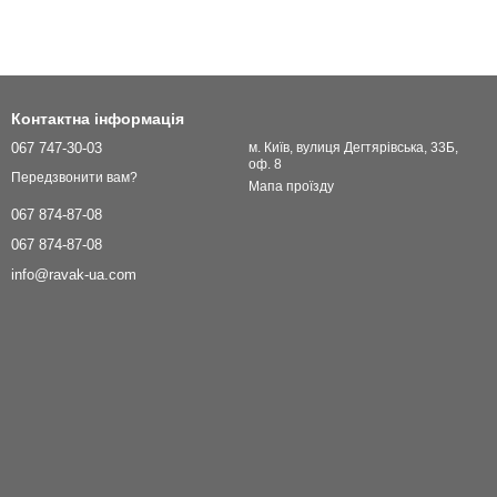
Контактна інформація
067 747-30-03
м. Київ, вулиця Дегтярівська, 33Б,
оф. 8
Передзвонити вам?
Мапа проїзду
067 874-87-08
067 874-87-08
info@ravak-ua.com