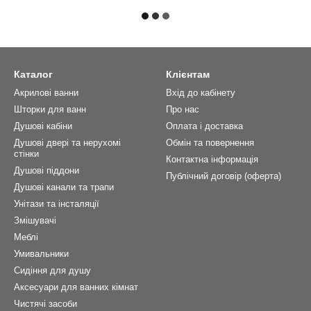
Каталог
Клієнтам
Акрилові ванни
Вхід до кабінету
Шторки для ванн
Про нас
Душові кабіни
Оплата і доставка
Душові двері та нерухомі
Обмін та повернення
стінки
Контактна інформація
Душові піддони
Публічний договір (оферта)
Душові канали та трапи
Унітази та інсталяції
Змішувачі
Меблі
Умивальники
Сидіння для душу
Аксесуари для ванних кімнат
Чистячі засоби