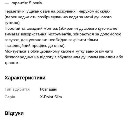
гарантія: 5 років
Герметичні ущільнювачі на розсувних і нерухомих склах
(перешкоджають розбризкуванню води за межі душового
куточка).
Простий та швидкий монтаж (збирання душового куточка не
вимагає використання інструментів, збирається за допомогою
засувок, для установки необхідно закріпити тільки
інсталяційний профіль до стіни).
Монтується в облицьованому кахлем кутку ванної кімнати
безпосередньо на підлогу з вбудованим душовим каналом або
трапом.
Характеристики
Тип відкриття
Розпашні
Серія
X-Point Slim
Відгуки