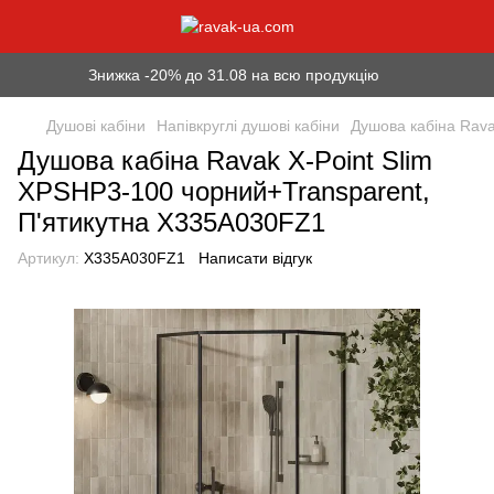
Знижка -20% до 31.08 на всю продукцію
Душові кабіни
Напівкруглі душові кабіни
Душова кабіна Rava
Душова кабіна Ravak Х-Point Slim
XPSHP3-100 чорний+Transparent,
П'ятикутна X335A030FZ1
Артикул:
X335A030FZ1
Написати відгук