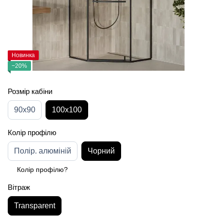
Новинка
−20%
Розмір кабіни
90x90
100х100
Колір профілю
Полір. алюміній
Чорний
Колір профілю?
Вітраж
Transparent