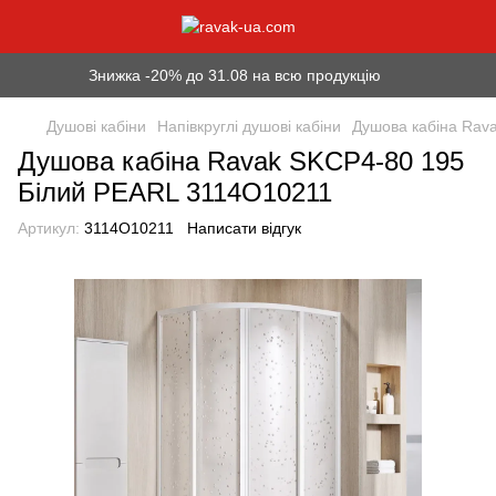
Знижка -20% до 31.08 на всю продукцію
Душові кабіни
Напівкруглі душові кабіни
Душова кабіна Rav
Душова кабіна Ravak SKCP4-80 195
Білий PEARL 3114O10211
Артикул:
3114O10211
Написати відгук