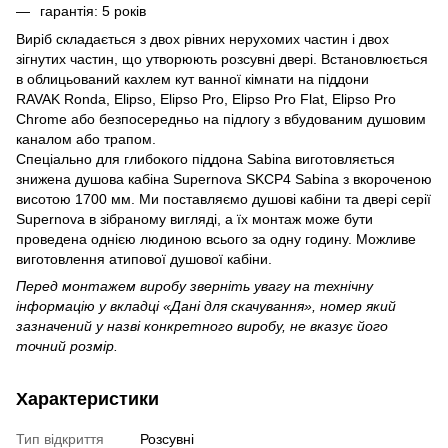
гарантія: 5 років
Виріб складається з двох рівних нерухомих частин і двох
зігнутих частин, що утворюють розсувні двері. Вста
новлюється
в облицьований кахлем кут ванної кімнати на піддони
RAVAK Ronda, Elipso, Elipso Pro, Elipso Pro Flat, Elipso Pro
Chrome
або безпосередньо на підлогу з вбудованим душовим
каналом або трапом.
Спеціально для глибокого піддона Sabina виготовляється
знижена душова кабіна Supernova SKCP4 Sabina з вкороченою
висотою 1700 мм. Ми поставляємо душові кабіни та двері серії
Supernova в зібраному вигляді, а їх монтаж може бути
проведена однією людиною всього за одну годину. Можливе
виготовлення атипової душової кабіни.
Перед монтажем виробу зверніть увагу на технічну
інформацію у вкладці «Дані для скачування», номер який
зазначений у назві конкретного виробу, не вказує його
точний розмір.
Характеристики
Тип відкриття
Розсувні