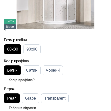
−20%
Відео
Розмір кабіни
80х80
90х90
Колір профілю
Білий
Сатин
Чорний
Колір профілю?
Вітраж
Pearl
Grape
Transparent
Таблиця вітражів