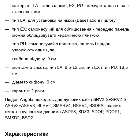
матеріал: LA - скловолокно, EX, PU - поліуретанова піна зі
скловолокном
тип LA: для установки на ніжки (Base) або в підлогу
тип EX: самонесучий для облицювання - передню панель
можна облицьовувати керамічною плиткою
тип PU: самонесучий з панеллю, панель і піддон
утворюють одне ціле
глибина піддону: 9 см
монтажна висота: тип LA: 8,5-12 см; тип EX і тип PU: 18,5
см
діаметр сифону: 9 см
гарантія: 2 роки
Піддон Angela підходить для душових кабін SRV2-S+SRV2-S,
ASRV3+ASRV3, BLRV2, SMSRV4, BSRV4, BSDPS і ванних
кімнат з душовими дверима ASDP3, SDZ3, SDOP, PDOP1,
SMSD2, BSD2.
Характеристики