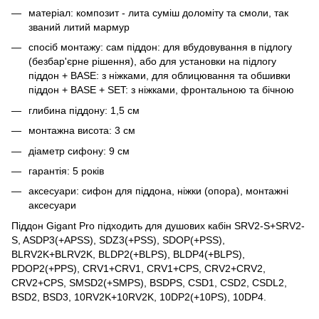
матеріал: композит - лита суміш доломіту та смоли, так
званий литий мармур
спосіб монтажу: сам піддон: для вбудовування в підлогу
(безбар'єрне рішення), або для установки на підлогу
піддон + BASE: з ніжками, для облицювання та обшивки
піддон + BASE + SET: з ніжками, фронтальною та бічною
глибина піддону: 1,5 см
монтажна висота: 3 см
діаметр сифону: 9 см
гарантія: 5 років
аксесуари: сифон для піддона, ніжки (опора), монтажні
аксесуари
Піддон Gigant Pro підходить для душових кабін SRV2-S+SRV2-
S, ASDP3(+APSS), SDZ3(+PSS), SDOP(+PSS),
BLRV2K+BLRV2K, BLDP2(+BLPS), BLDP4(+BLPS),
PDOP2(+PPS), CRV1+CRV1, CRV1+CPS, CRV2+CRV2,
CRV2+CPS, SMSD2(+SMPS), BSDPS, CSD1, CSD2, CSDL2,
BSD2, BSD3, 10RV2K+10RV2K, 10DP2(+10PS), 10DP4.