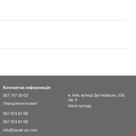
Контактна інформація
067 747-30-03
м. Київ, вулиця Дегтярівська, 33Б,
оф. 8
Передзвонити вам?
Мапа проїзду
067 874-87-08
067 874-87-08
info@ravak-ua.com