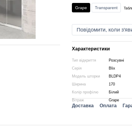
Grape
Transparent
Табл
Повідомити, коли з'яв
Характеристики
Тип відкриття
Розсувні
Серія
Blix
Модель шторки
BLDP4
Ширина
170
Колір профілю
Білий
Вітраж
Grape
Доставка
Оплата
Гар