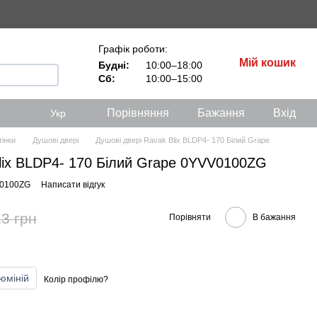
Графік роботи:
Мій кошик
Будні:
10:00–18:00
Сб:
10:00–15:00
Порівняння
Бажання
Вхід
Укр
тінки
Душові двері
Душові двері Ravak Blix BLDP4- 170 Білий Grape
lix BLDP4- 170 Білий Grape 0YVV0100ZG
V0100ZG
Написати відгук
3 грн
Порівняти
В бажання
юміній
Колір профілю?