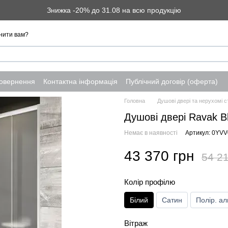
Знижка -20% до 31.08 на всю продукцію
нити вам?
повернення
Контактна інформація
Публічний договір (оферта)
Головна
Душові двері та нерухомі с
Душові двері Ravak B
Немає в наявності
Артикул: 0YV
43 370 грн
54 21
Колір профілю
Білий
Сатин
Полір. ал
Вітраж