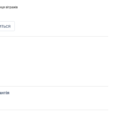
иця вітражів
иться
антія