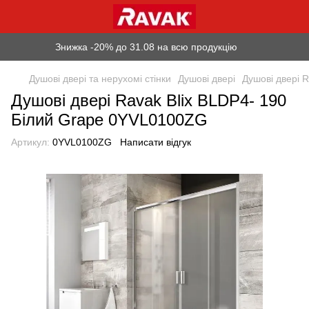
Знижка -20% до 31.08 на всю продукцію
Душові двері та нерухомі стінки
Душові двері
Душові двері R
Душові двері Ravak Blix BLDP4- 190
Білий Grape 0YVL0100ZG
Артикул:
0YVL0100ZG
Написати відгук