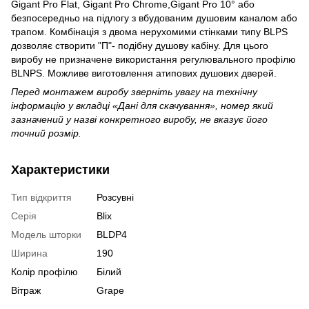
Gigant Pro Flat, Gigant Pro Chrome,Gigant Pro 10° або
безпосередньо на підлогу з вбудованим душовим каналом або
трапом. Комбінація з двома нерухомими стінками типу BLPS
дозволяє створити "П"- подібну душову кабіну. Для цього
виробу не призначене використання регулювального профілю
BLNPS. Можливе виготовлення атипових душових дверей.
Перед монтажем виробу зверніть увагу на технічну
інформацію у вкладці «Дані для скачування», номер який
зазначений у назві конкретного виробу, не вказує його
точний розмір.
Характеристики
Тип відкриття
Розсувні
Серія
Blix
Модель шторки
BLDP4
Ширина
190
Колір профілю
Білий
Вітраж
Grape