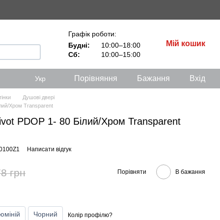
Графік роботи:
Мій кошик
Будні:
10:00–18:00
Сб:
10:00–15:00
Порівняння
Бажання
Вхід
Укр
тінки
Душові двері
ілий/Хром Transparent
ivot PDOP 1- 80 Білий/Хром Transparent
40100Z1
Написати відгук
8 грн
Порівняти
В бажання
юміній
Чорний
Колір профілю?