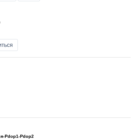
в
иться
ия-Pdop1-Pdop2