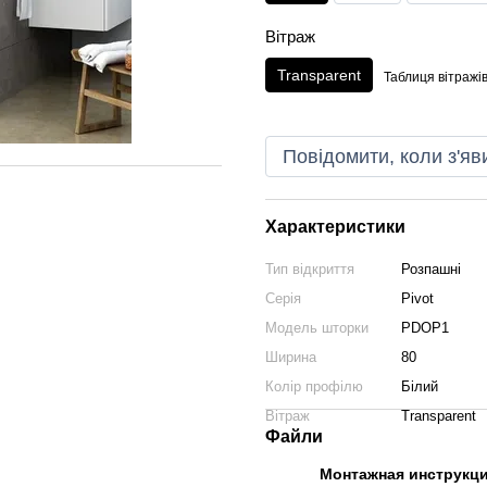
Вітраж
Transparent
Таблиця вітражі
Повідомити, коли з'яв
Характеристики
Тип відкриття
Розпашні
Серія
Pivot
Модель шторки
PDOP1
Ширина
80
Колір профілю
Білий
Вітраж
Transparent
Файли
Монтажная инструкц