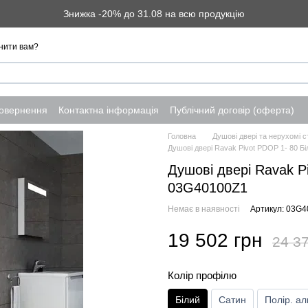
Знижка -20% до 31.08 на всю продукцію
нити вам?
повернення
Контактна інформація
Публічний договір (оферта)
Головна
Душові двері та нерухомі с
Душові двері Ravak Pivot PDOP 1- 80 Б
Душові двері Ravak P
03G40100Z1
Немає в наявності
Артикул: 03G
19 502 грн
24 37
Колір профілю
Білий
Сатин
Полір. ал