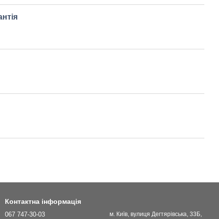
антія
Контактна інформація
067 747-30-03
м. Київ, вулиця Дегтярівська, 33Б,