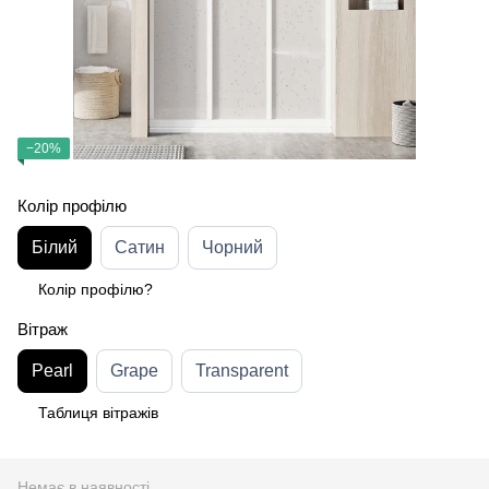
−20%
Колір профілю
Білий
Сатин
Чорний
Колір профілю?
Вітраж
Pearl
Grape
Transparent
Таблиця вітражів
Немає в наявності