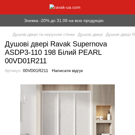
Знижка -20% до 31.08 на всю продукцію
Душові двері та нерухомі стінки
Душові двері
Душові двері 
Душові двері Ravak Supernova
ASDP3-110 198 Білий PEARL
00VD01R211
Артикул:
00VD01R211
Написати відгук