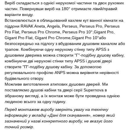
Виріб складається з однієї нерухомої частини та двох рухомих
частин. Повернувши виріб на 180° отримаєте лівий/правий
варіанти входу.
Встановлюється в облицьований кахлем кут ванної кімнати на
піддони RAVAK Aneta, Angela, Perseus, Perseus Pro, Perseus
Pro Flat, Perseus Pro Chrome, Perseus Pro 10°,Gigant Pro,
Gigant Pro Flat, Gigant Pro Chrome,Gigant Pro 10°або
безпосередньо на підлогу з вбудованим душовим каналом або
трапом. Комбінуючи одну нерухому стінку типу APSS з
душовими дверима можна створити "Г"-подібну душову кабіну,
комбінуючи дві нерухомі стінки типу APSS і душові двері
створите "П"-подібну душову кабіну.
За допомогою
регулювального профілю АNPS можна вирівняти нерівності
будівельного отвору.
Можливе виготовлення атипових душових дверей. Ми
поставляємо душові кабіни та двері серії Supernova в
зібраному вигляді, а їх монтаж може бути проведена однією
людиною всього за одну годину.
Перед монтажем виробу зверніть увагу на технічну
інформацію у вкладці «Дані для скачування», номер який
зазначений у назві конкретного виробу, не вказує його
точний розмір.