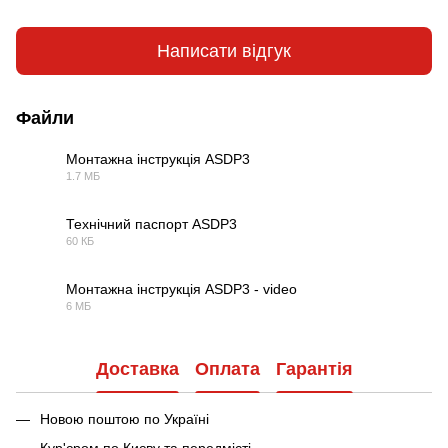
Написати відгук
Файли
Монтажна інструкція ASDP3
1.7 МБ
PDF
Технічний паспорт ASDP3
60 КБ
PDF
Монтажна інструкція ASDP3 - video
6 МБ
AVI
Доставка
Оплата
Гарантія
Новою поштою по Україні
Кур'єром по Києву та передмісті