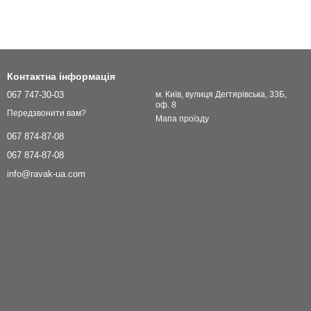
Контактна інформація
067 747-30-03
м. Київ, вулиця Дегтярівська, 33Б,
оф. 8
Передзвонити вам?
Мапа проїзду
067 874-87-08
067 874-87-08
info@ravak-ua.com