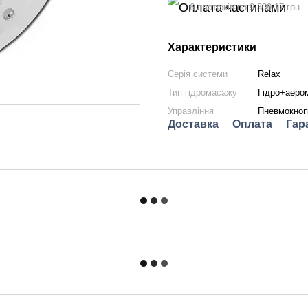
6 платежів по 9 309.17 грн
Характеристики
Серія системи
Relax
Тип гідромасажу
Гідро+аеро
Управління
Пневмокноп
Доставка
Оплата
Гар