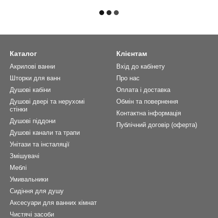
Каталог
Клієнтам
Акрилові ванни
Вхід до кабінету
Шторки для ванн
Про нас
Душові кабіни
Оплата і доставка
Душові двері та нерухомі
Обмін та повернення
стінки
Контактна інформація
Душові піддони
Публічний договір (оферта)
Душові канали та трапи
Унітази та інсталяції
Змішувачі
Меблі
Умивальники
Сидіння для душу
Аксесуари для ванних кімнат
Чистячі засоби