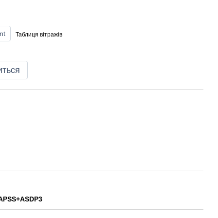
nt
Таблиця вітражів
иться
 APSS+ASDP3