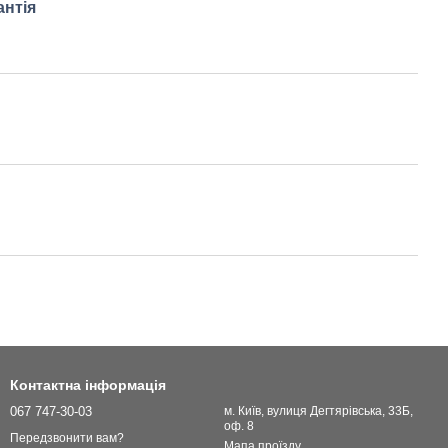
антія
Контактна інформація
067 747-30-03
м. Київ, вулиця Дегтярівська, 33Б,
оф. 8
Передзвонити вам?
Мапа проїзду