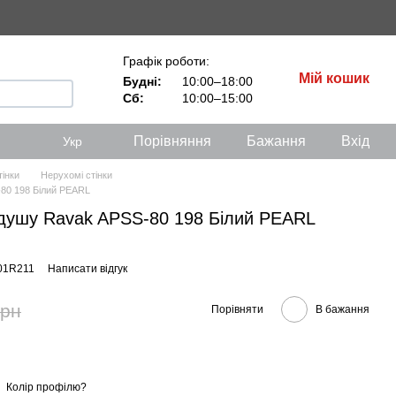
Графік роботи:
Мій кошик
Будні:
10:00–18:00
Сб:
10:00–15:00
Порівняння
Бажання
Вхід
Укр
тінки
Нерухомі стінки
80 198 Білий PEARL
 душу Ravak APSS-80 198 Білий PEARL
401R211
Написати відгук
грн
Порівняти
В бажання
Колір профілю?