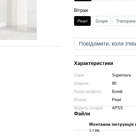
Вітраж
Pearl
Grape
Transpare
Повідомити, коли з'яв
Характеристики
Серія
Supernova
Ширина
80
Колір профілю
Білий
Вітраж
Pearl
Модель шторки
APSS
Файли
Монтажна інструкція
1.7 МБ
PDF