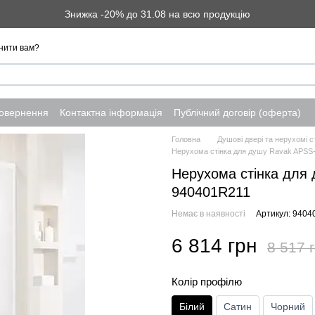
Знижка -20% до 31.08 на всю продукцію
нити вам?
повернення
Контактна інформація
Публічний договір (оферта)
Головна
Душові двері та нерухомі с
Нерухома стінка для душу Ravak APSS-
Нерухома стінка для
940401R211
Немає в наявності
Артикул: 940
6 814 грн
8 517 
Колір профілю
Білий
Сатин
Чорний