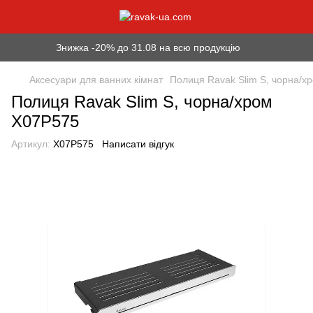
Знижка -20% до 31.08 на всю продукцію
Аксесуари для ванних кімнат
Полиця Ravak Slim S, чорна/х
Полиця Ravak Slim S, чорна/хром
X07P575
Артикул:
X07P575
Написати відгук