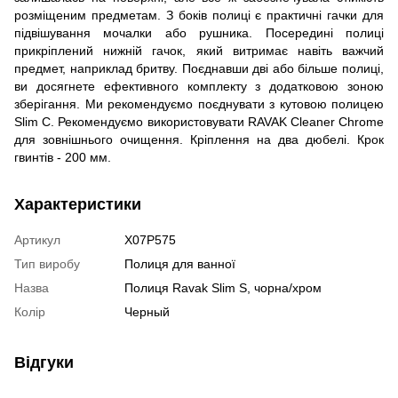
розміщеним предметам. З боків полиці є практичні гачки для
підвішування мочалки або рушника. Посередині полиці
прикріплений нижній гачок, який витримає навіть важчий
предмет, наприклад бритву. Поєднавши дві або більше полиці,
ви досягнете ефективного комплекту з додатковою зоною
зберігання. Ми рекомендуємо поєднувати з кутовою полицею
Slim C. Рекомендуємо використовувати RAVAK Cleaner Chrome
для зовнішнього очищення. Кріплення на два дюбелі. Крок
гвинтів - 200 мм.
Характеристики
Артикул
X07P575
Тип виробу
Полиця для ванної
Назва
Полиця Ravak Slim S, чорна/хром
Колір
Черный
Відгуки