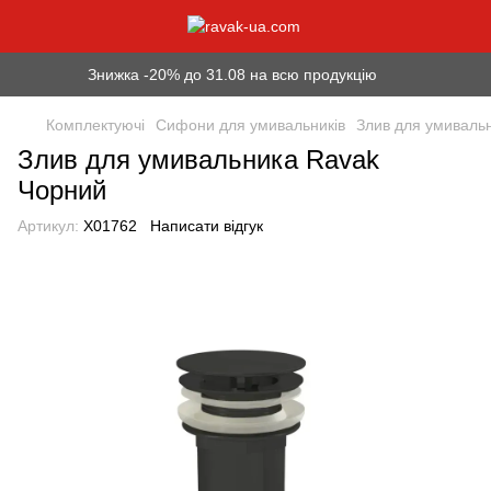
Знижка -20% до 31.08 на всю продукцію
Комплектуючі
Сифони для умивальників
Злив для умиваль
Злив для умивальника Ravak
Чорний
Артикул:
X01762
Написати відгук