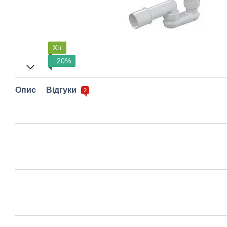
Хіт
−20%
Опис
Відгуки
2