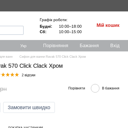
Графік роботи:
Мій кошик
Будні:
10:00–18:00
Сб:
10:00–15:00
Порівняння
Бажання
Вхід
Укр
для ванн
Сифон для ванни Ravak 570 Click Clack Хром
k 570 Click Clack Хром
2 відгуки
грн
Порівняти
В бажання
Замовити швидко
ПОКУПКА ЧАСТИНАМИ