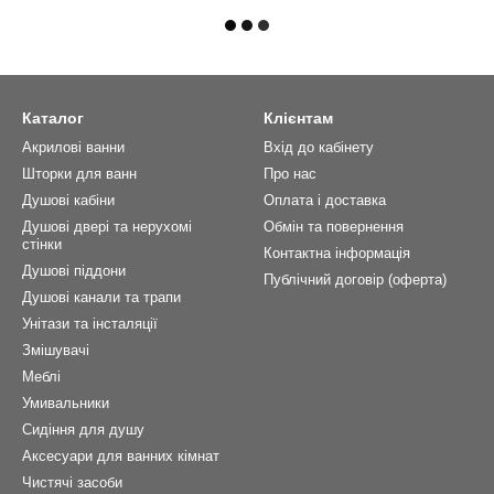
Каталог
Клієнтам
Акрилові ванни
Вхід до кабінету
Шторки для ванн
Про нас
Душові кабіни
Оплата і доставка
Душові двері та нерухомі
Обмін та повернення
стінки
Контактна інформація
Душові піддони
Публічний договір (оферта)
Душові канали та трапи
Унітази та інсталяції
Змішувачі
Меблі
Умивальники
Сидіння для душу
Аксесуари для ванних кімнат
Чистячі засоби