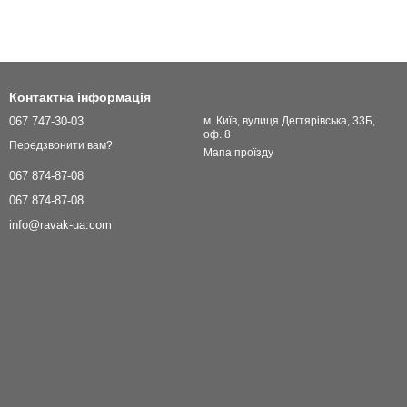
Контактна інформація
067 747-30-03
м. Київ, вулиця Дегтярівська, 33Б,
оф. 8
Передзвонити вам?
Мапа проїзду
067 874-87-08
067 874-87-08
info@ravak-ua.com