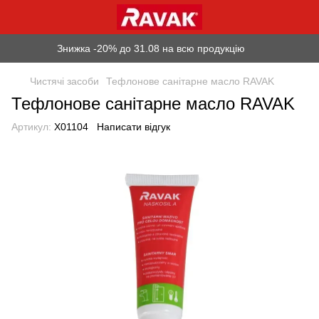
Знижка -20% до 31.08 на всю продукцію
Чистячі засоби
Тефлонове санітарне масло RAVAK
Тефлонове санітарне масло RAVAK
Артикул:
X01104
Написати відгук