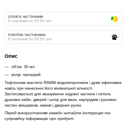
ОПЛАТА ЧАСТИНАМИ
6 платежів по 59.50 грн
ПОКУПКА ЧАСТИНАМИ
6 платежів по 59.50 грн
Опис
об'єм: 30 мл
колір: прозорий
Тефлонове мастило RAVAK водонепроникне і дуже ефективне
навіть при нанесенні його мінімальної кількості.
Застосовується для змазування ходової частини і петель
душових кабін, дверей і штор для ванн, картріджів і рухомих
частин змішувачів, замків і дверних ручок.
Перед використанням завжди читайте інструкцію та
супровідну інформацію про продукт.