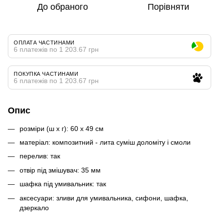
До обраного
Порівняти
ОПЛАТА ЧАСТИНАМИ
6 платежів по 1 203.67 грн
ПОКУПКА ЧАСТИНАМИ
6 платежів по 1 203.67 грн
Опис
розміри (ш x г): 60 x 49 см
матеріал: композитний - лита суміш доломіту і смоли
перелив: так
отвір під змішувач: 35 мм
шафка під умивальник: так
аксесуари: зливи для умивальника, сифони, шафка,
дзеркало