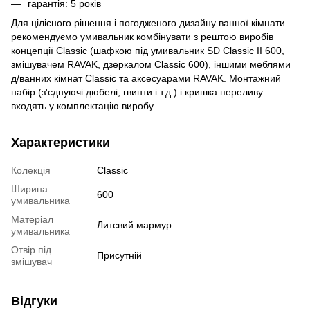
гарантія: 5 років
Для цілісного рішення і погодженого дизайну ванної кімнати
рекомендуємо умивальник комбінувати з рештою виробів
концепції Classic (шафкою під умивальник SD Classic II 600,
змішувачем RAVAK, дзеркалом Classic 600), іншими меблями
д/ванних кімнат Classic та аксесуарами RAVAK. Монтажний
набір (з'єднуючі дюбелі, гвинти і т.д.) і кришка переливу
входять у комплектацію виробу.
Характеристики
Колекція
Classic
Ширина
600
умивальника
Матеріал
Литєвий мармур
умивальника
Отвір під
Присутній
змішувач
Відгуки