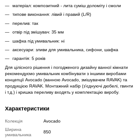
матеріал: композитний - лита суміш доломіту і смоли
типове виконання: лівий і правий (L/R)
перелив: так
отвір під змішувач: 35 мм
шафка під умивальник: ні
аксесуари: зливи для умивальника, сифони, шафка
гарантія: 5 років
Для цілісного рішення і погодженого дизайну ванної кімнати
рекомендуємо умивальник комбінувати з іншими виробами
концепції Avocado (ванною Avocado, змішувачем RAVAK) та
продукцією RAVAK. Монтажний набір (з'єднуючі дюбелі, гвинти
і т.д.) і кришка переливу входять у комплектацію виробу.
Характеристики
Колекція
Avocado
Ширина
850
умивальника