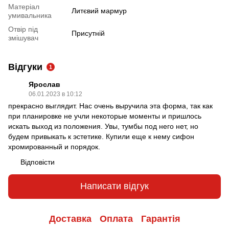
Матеріал
Литєвий мармур
умивальника
Отвір під
Присутній
змішувач
Відгуки
1
Ярослав
06.01.2023 в 10:12
прекрасно выглядит. Нас очень выручила эта форма, так как
при планировке не учли некоторые моменты и пришлось
искать выход из положения. Увы, тумбы под него нет, но
будем привыкать к эстетике. Купили еще к нему сифон
хромированный и порядок.
Відповісти
Написати відгук
Доставка
Оплата
Гарантія