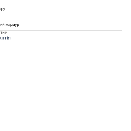
ppy
вий мармур
тній
антія