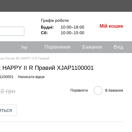
Графік роботи:
Мій кошик
Будні:
10:00–18:00
Сб:
10:00–15:00
Порівняння
Бажання
Вхід
Укр
ик Ravak BE HAPPY II R Правий
 HAPPY II R Правий XJAP1100001
P1100001
Написати відгук
2 грн
Порівняти
В бажання
иться