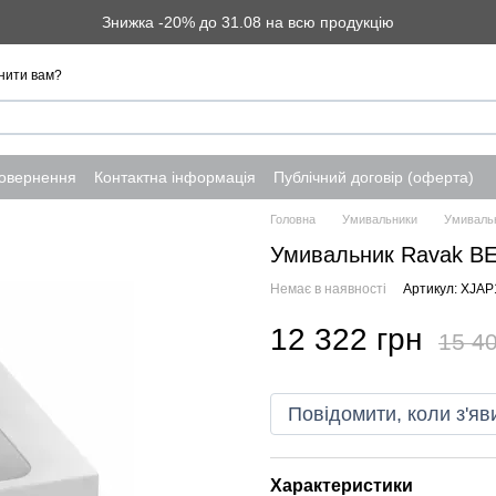
Знижка -20% до 31.08 на всю продукцію
нити вам?
повернення
Контактна інформація
Публічний договір (оферта)
Головна
Умивальники
Умивальн
Умивальник Ravak BE
Немає в наявності
Артикул: XJA
12 322 грн
15 40
Повідомити, коли з'яв
Характеристики