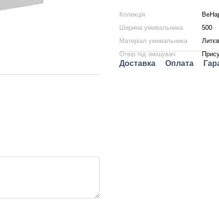
Колекція
BeHa
Ширина умивальника
500
Матеріал умивальника
Литє
Отвір під змішувач
Прису
Доставка
Оплата
Гар