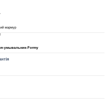
y
вий мармур
є
ия-умывальник-Formy
антія