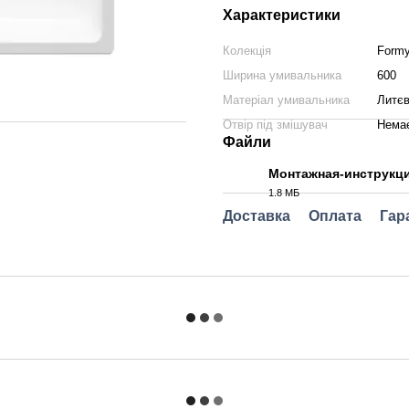
Характеристики
Колекція
Form
Ширина умивальника
600
Матеріал умивальника
Литє
Отвір під змішувач
Нема
Файли
Монтажная-инструкц
1.8 МБ
PDF
Доставка
Оплата
Гар