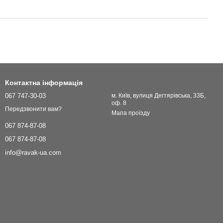
Контактна інформація
067 747-30-03
м. Київ, вулиця Дегтярівська, 33Б,
оф. 8
Передзвонити вам?
Мапа проїзду
067 874-87-08
067 874-87-08
info@ravak-ua.com