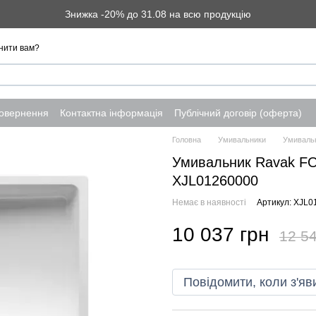
Знижка -20% до 31.08 на всю продукцію
нити вам?
повернення
Контактна інформація
Публічний договір (оферта)
Головна
Умивальники
Умивальн
Умивальник Ravak FO
XJL01260000
Немає в наявності
Артикул: XJL0
10 037 грн
12 54
Повідомити, коли з'яв