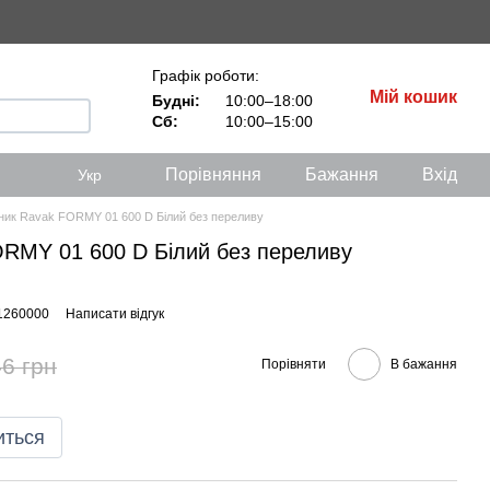
Графік роботи:
Мій кошик
Будні:
10:00–18:00
Сб:
10:00–15:00
Порівняння
Бажання
Вхід
Укр
ик Ravak FORMY 01 600 D Білий без переливу
RMY 01 600 D Білий без переливу
1260000
Написати відгук
6 грн
Порівняти
В бажання
иться