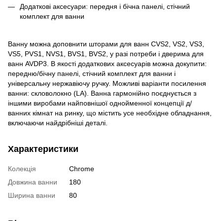
Додаткові аксесуари: передня і бічна панелі, стічний
комплект для ванни
Ванну можна доповнити шторами для ванн CVS2, VS2, VS3,
VS5, PVS1, NVS1, BVS1, BVS2, у разі потреби і дверима для
ванн AVDP3. В якості додаткових аксесуарів можна докупити:
передню/бічну панелі, стічний комплект для ванни і
універсальну нержавіючу ручку. Можливі варіанти посилення
ванни: скловолокно (LA). Ванна гармонійно поєднується з
іншими виробами найповнішої однойменної концепції д/
ванних кімнат на ринку, що містить усе необхідне обладнання,
включаючи найдрібніші деталі.
Характеристики
Колекція
Chrome
Довжина ванни
180
Ширина ванни
80