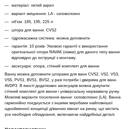
матеріал: литий акрил
варіант зміцнення: LA - скловолокно
об'єм: 185, 195, 225 л
штора для ванни: CVS2
гідромасажна система: можна доповнити
гарантія: 10 років- Умовою гарантії є використання
оригінальної опори RAVAK (ніжки) для даного типу ванни
відповідно до інструкції з монтажу.
аксесуари: опора, стічний комплект для ванни
Ванну можна доповнити шторами для ванн CVS2, VS2, VS3,
VS5, PVS1, BVS1, BVS2, у разі потреби і дверима для ванн
AVDP3. В якості додаткових аксесуарів можна докупити:
стічний комплект для ванни і універсальну нержавіючу ручку.
Можливі варіанти посилення ванни: скловолокно (LA). Ванна
гармонійно поєднується з іншими виробами найповнішої
однойменної концепції д/ванних кімнат на ринку, що містить
усе необхідне обладнання, включаючи найдрібніші деталі.