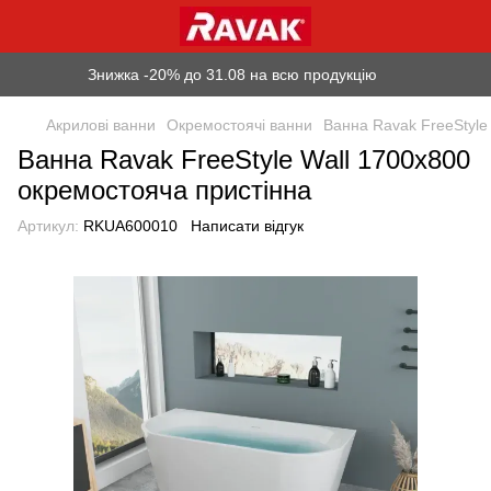
Знижка -20% до 31.08 на всю продукцію
Акрилові ванни
Окремостоячі ванни
Ванна Ravak FreeStyle
Ванна Ravak FreeStyle Wall 1700x800
окремостояча пристінна
Артикул:
RKUA600010
Написати відгук