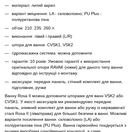
матеріал: литий акрил
варіант зміцнення: LA - скловолокно; PU Plus -
поліуретанова піна
об'єм: 210. 235. 260 л
виконання: лівий і правий (L/R)
штора для ванни: CVSK1, VSK2
гідромасажна система: можна доповнити
гарантія: 10 років- Умовою гарантії є використання
оригінальної опори RAVAK (ніжки) для даного типу ванни
відповідно до інструкції з монтажу.
аксесуари: передня панель, стічний комплект для ванни,
підголівник, ручки
Ванну Rosa II можна доповнити шторами для ванн VSK2 або
CVSK1. У якості аксесуарів ми рекомендуємо передню
панель, зливний комплект для ванни або ручку із нержавіючої
сталі Rosa II (ліва/права) для більшої безпеки в ванні. Можливі
варіанти посилення ванни: скловолокно (LA) або
поліуретанова піна (PU Plus). Ванна гармонійно поєднується з
іншими виробами однойменної концепції, а саме: