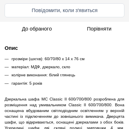
Повідомити, коли з'явиться
До обраного
Порівняти
Опис
rрозміри (шxгxв): 60/70/80 x 14 x 76 см
матеріал: МДФ, дзеркало, скло
колірне виконання: білий глянець
гарантія: 5 років
Дзеркальна шафа MC Classic II 600/700/800 розроблена для
розміщення над умивальником Classic II 600/700/800. Вона
оснащена вбудованим світлодіодним освітленням у верхній
частині із підключенням до зовнішнього вимикача. Дверцята
шафи, що відкриваються, оснащені дзеркалами з обох боків.
Усередині шафи дві скляні полиці завтовшки 4 мм.