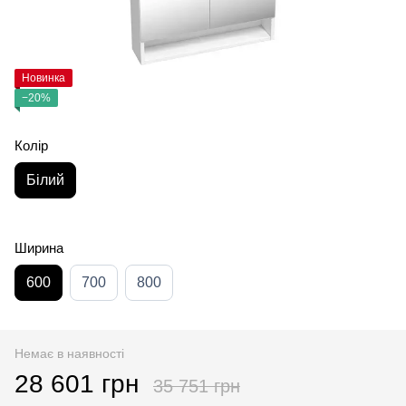
Новинка
−20%
Колір
Білий
Ширина
600
700
800
Немає в наявності
28 601 грн
35 751 грн