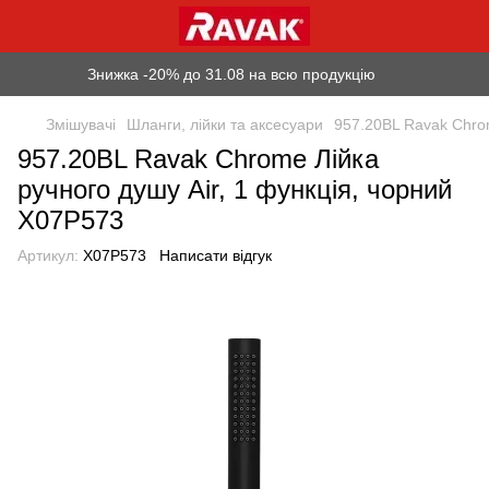
Знижка -20% до 31.08 на всю продукцію
Змішувачі
Шланги, лійки та аксесуари
957.20BL Ravak Chrom
957.20BL Ravak Chrome Лійка
ручного душу Air, 1 функція, чорний
X07P573
Артикул:
X07P573
Написати відгук