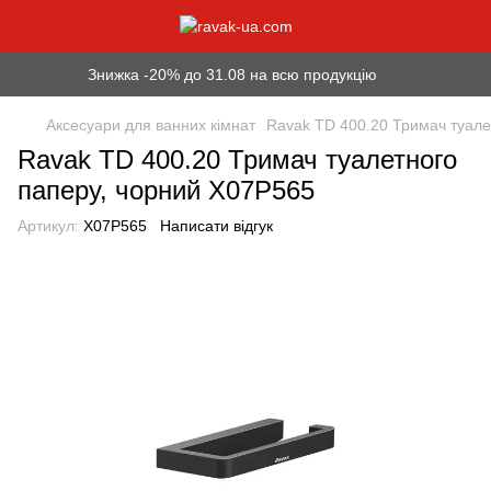
Знижка -20% до 31.08 на всю продукцію
Аксесуари для ванних кімнат
Ravak TD 400.20 Тримач туале
Ravak TD 400.20 Тримач туалетного
паперу, чорний X07P565
Артикул:
X07P565
Написати відгук