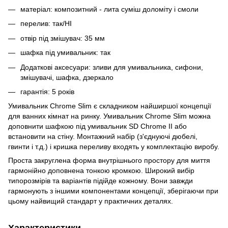
матеріал: композитний - лита суміш доломіту і смоли
перелив: так/НІ
отвір під змішувач: 35 мм
шафка під умивальник: так
Додаткові аксесуари: зливи для умивальника, сифони,
змішувачі, шафка, дзеркало
гарантія: 5 років
Умивальник Chrome Slim є складником найширшої концепції
для ванних кімнат на ринку. Умивальник Chrome Slim можна
доповнити шафкою під умивальник SD Chrome II або
встановити на стіну. Монтажний набір (з'єднуючі дюбелі,
гвинти і т.д.) і кришка переливу входять у комплектацію виробу.
Проста закруглена форма внутрішнього простору для миття
гармонійно доповнена тонкою кромкою. Широкий вибір
типорозмірів та варіантів підійде кожному. Вони завжди
гармонують з іншими компонентами концепції, зберігаючи при
цьому найвищий стандарт у практичних деталях.