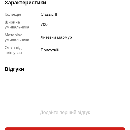
Характеристики
Колекція
Classic II
Ширина
700
умивальника
Матеріал
Литєвий мармур
умивальника
Отвір під
Присутній
змішувач
Відгуки
Додайте перший відгук