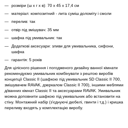
розміри (ш x г x в): 70 x 45 x 17,4 см
матеріал: композитний - лита суміш доломіту і смоли
перелив: так
отвір під змішувач: 35 мм
шафка під умивальник: так
Додаткові аксесуари: зливи для умивальника, сифони,
шафка
гарантія: 5 років
Для цілісного рішення і погодженого дизайну ванної кімнати
рекомендуємо умивальник комбінувати з рештою виробів
концепції Classic II (шафкою під умивальник SD Classic II 700,
змішувачем RAVAK, дзеркалом Classic II 700), іншими меблями
д/ванних кімнат Classic II та аксесуарами RAVAK. Умивальник
можна доповнити шафкою під умивальник або встановити на
стіну. Монтажний набір (з'єднуючі дюбелі, гвинти і т.д.) і кришка
переливу входять у комплектацію виробу.