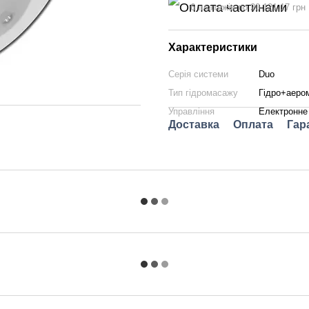
6 платежів по 20 121.17 грн
Характеристики
Серія системи
Duo
Тип гідромасажу
Гідро+аеро
Управління
Електронне
Доставка
Оплата
Гар