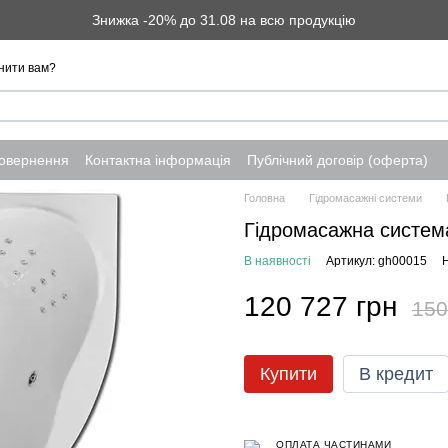
Знижка -20% до 31.08 на всю продукцію
нити вам?
повернення
Контактна інформація
Публічний договір (оферта)
Головна
Гідромасажні системи
Гідромасажна систе
В наявності
Артикул: gh00015
Н
120 727 грн
150
Купити
В кредит
ОПЛАТА ЧАСТИНАМИ