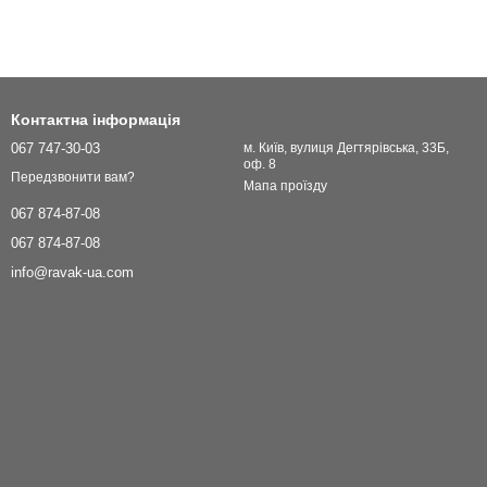
Контактна інформація
067 747-30-03
м. Київ, вулиця Дегтярівська, 33Б,
оф. 8
Передзвонити вам?
Мапа проїзду
067 874-87-08
067 874-87-08
info@ravak-ua.com