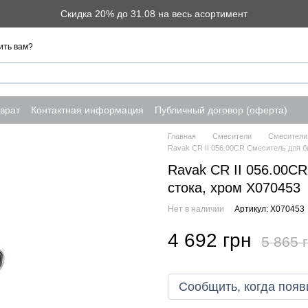
Скидка 20% до 31.08 на весь асортимент
ить вам?
врат
Контактная информация
Публичный договор (оферта)
Главная
Смесители
Смесители
Ravak CR II 056.00CR Смеситель для би
Ravak CR II 056.00CR
стока, хром X070453
Нет в наличии
Артикул: X070453
4 692 грн
5 865 
Сообщить, когда появ