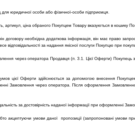
од для юридичної особи або фізичної-особи підприємця.
ть, артикул, ціна обраного Покупцем Товару вказуються в кошику По
рін договору необхідна додаткова інформація, він має право запроси
се відповідальності за надання якісної послуги Покупцю при покупц
ення через оператора Продавця (п. 3.1. Цієї Оферти) Покупець зоб
умов цієї Оферти здійснюється за допомогою внесення Покупцем
енні Замовлення через оператора.
Після оформлення Замовлення
дальність за достовірність наданої інформації при оформленні Зам
обто
акцептуючи умови даної пропозиції (запропоновані умови п