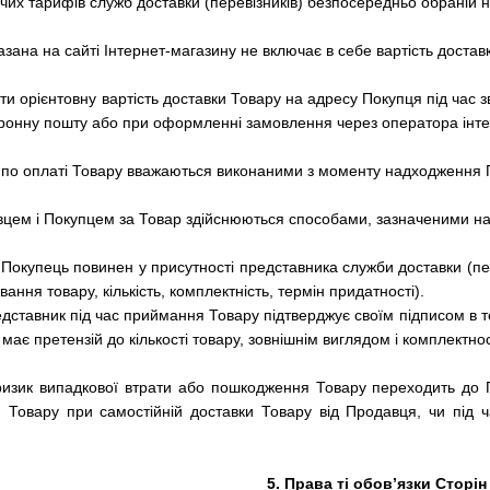
чих тарифів служб доставки (перевізників) безпосередньо обраній н
казана на сайті Інтернет-магазину не включає в себе вартість доста
и орієнтовну вартість доставки Товару на адресу Покупця під час
тронну пошту або при оформленні замовлення через оператора інте
 по оплаті Товару вважаються виконаними з моменту надходження П
цем і Покупцем за Товар здійснюються способами, зазначеними на
Покупець повинен у присутності представника служби доставки (пере
ння товару, кількість, комплектність, термін придатності).
дставник під час приймання Товару підтверджує своїм підписом в т
 має претензій до кількості товару, зовнішнім виглядом і комплектнос
 ризик випадкової втрати або пошкодження Товару переходить до
и Товару при самостійній доставки Товару від Продавця, чи під 
5. Права ті обов’язки Сторін