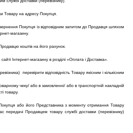
им службі доставки (перевізнику).
вки Товару на адресу Покупця.
 звернення Покупця із відповідним запитом до Продавця шляхом
рнет-магазину.
родавцю коштів на його рахунок.
 сайті
Інтернет-магазину
в розділі «Оплата і Доставка».
візника) перевірити відповідність Товару якісним і кількісним
оварному чеку/ або в замовленні/ або в транспортній накладній
ті товару.
 Покупця або його Представника з моменту отримання Товару
час передачі Продавцем товару службі доставки (перевізнику)