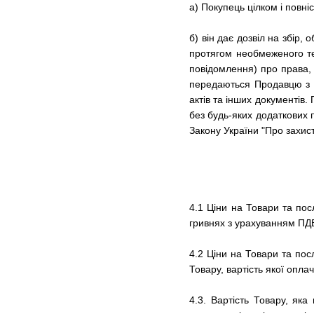
а) Покупець цілком і повні
б) він дає дозвіл на збір,
протягом необмеженого тер
повідомлення) про права, 
передаються Продавцю з м
актів та інших документів.
без будь-яких додаткових
Закону України "Про захис
4.1 Ціни на Товари та пос
гривнях з урахуванням ПД
4.2 Ціни на Товари та по
Товару, вартість якої опл
4.3. Вартість Товару, як