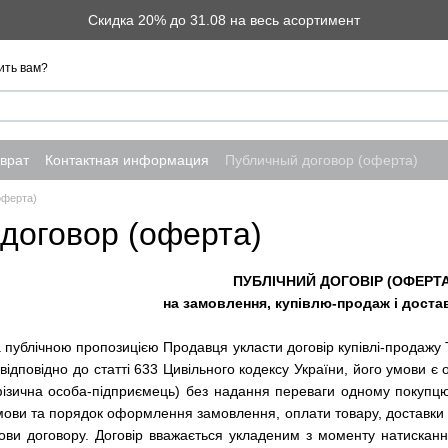
Скидка 20% до 31.08 на весь асортимент
ить вам?
врат
Контактная информация
Публичный договор (оферта)
оферта)
договор (оферта)
ПУБЛІЧНИЙ ДОГОВІР (ОФЕРТА
на замовлення, купівлю-продаж і доста
а публічною пропозицією Продавця укласти договір купівлі-продажу 
 відповідно до статті 633 Цивільного кодексу України, його умови є
ізична особа-підприємець) без надання переваги одному покупц
ови та порядок оформлення замовлення, оплати товару, доставки т
мови договору. Договір вважається укладеним з моменту натиска