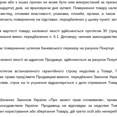
ром або з інших причин не може бути ним використаний за призн
надцяти) днів, не враховуючи дня купівлі. Повернення товару нале
вигляд, споживчі властивості, упаковка, пломби, ярлики, а тако
длягають поверненню на підставах, передбачених у цьому пункті, зат
і вартості товару належної якості здійснюється протягом 30 (тр
ання вимог, передбачених п. 6.1. Договору, чинним законодавство
ягає поверненню шляхом банківського переказу на рахунок Покупця.
лежної якості за адресою Продавця, здійснюється за рахунок Поку
отягом встановленого гарантійного строку недоліків у Товарі,
ає право пред'явити Продавцеві вимоги, передбачені Законом Укра
ліків, строк на їх усунення відраховується з дати отримання То
едбачених Законом України «Про захист прав споживачів», про
онодавством України. Продавець не відповідає за недоліки Тов
 користування або зберігання Товару, дій третіх осіб або непереб