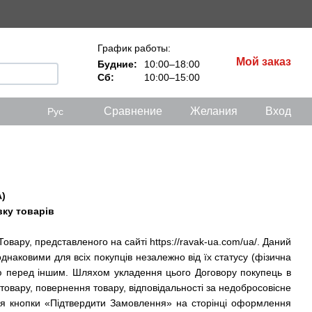
График работы:
Мой заказ
Будние:
10:00–18:00
Сб:
10:00–15:00
Сравнение
Желания
Вход
Рус
)
вку товарів
Товару, представленого на сайті
https://ravak-ua.com/ua/
. Даний
 однаковими для всіх покупців незалежно від їх статусу (фізична
ю перед іншим. Шляхом укладення цього Договору покупець в
овару, повернення товару, відповідальності за недобросовісне
ння кнопки «Підтвердити Замовлення» на сторінці оформлення