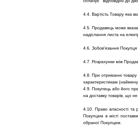
сплачує відповідно до дію
4.4. Вартість Товару яка в
4.5.
Продавець може вказат
надіслання листа на елек
4.6.
Зобов'язання Покупця
4.7.
Розрахунки між Продав
4.8.
При отриманні товару 
характеристикам (найменува
4.9.
Покупець або його пре
на доставку товарів, що не
4.10. Право власності та
Покупцем в місті поставк
обраної Покупцем.