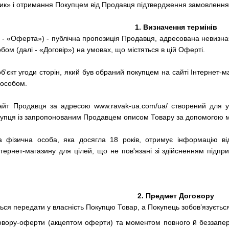
ик» і отримання Покупцем від Продавця підтвердження замовлення 
1.
Визначення термінів
 - «Оферта») - публічна пропозиція Продавця, адресована невизнач
ом (далі - «Договір») на умовах, що містяться в цій Оферті.
об'єкт угоди сторін, який був обраний покупцем на сайті Інтернет
пособом.
сайт Продавця за адресою www.ravak-ua.com/ua/ створений для ук
купця із запропонованим Продавцем описом Товару за допомогою м
на фізична особа, яка досягла 18 років, отримує інформацію в
тернет-магазину для цілей, що не пов'язані зі здійсненням підпр
2.
Предмет Договору
ться передати у власність Покупцю Товар, а Покупець зобов’язуєтьс
овору-оферти (акцептом оферти) та моментом повного й беззапе