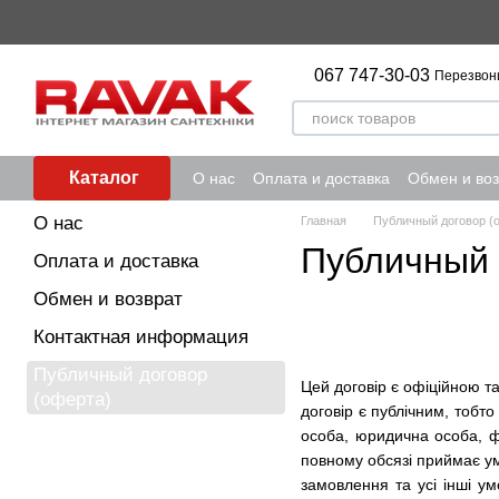
Перейти к основному контенту
067 747-30-03
Перезвон
Каталог
О нас
Оплата и доставка
Обмен и воз
О нас
Главная
Публичный договор (
Публичный 
Оплата и доставка
Обмен и возврат
Контактная информация
Публичный договор
Цей договір є офіційною т
(оферта)
договір є публічним, тобто
особа, юридична особа, ф
повному обсязі приймає ум
замовлення та усі інші у