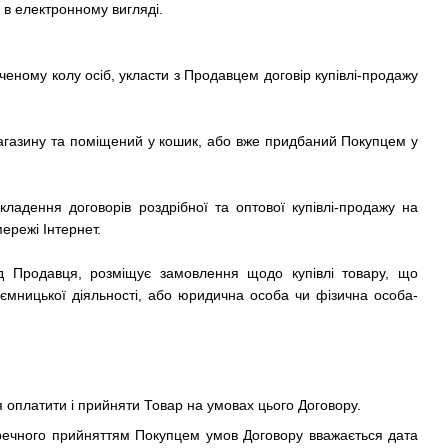
в електронному вигляді.
еному колу осіб, укласти з Продавцем договір купівлі-продажу
-магазину та поміщений у кошик, або вже придбаний Покупцем у
ладення договорів роздрібної та оптової купівлі-продажу на
ережі Інтернет.
ід Продавця, розміщує замовлення щодо купівлі товару, що
иємницької діяльності, або юридична особа чи фізична особа-
я оплатити і прийняти Товар на умовах цього Договору.
речного прийняттям Покупцем умов Договору вважається дата