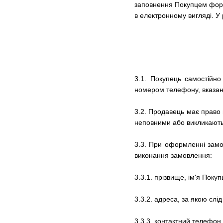
заповнення Покупцем форм
в електронному вигляді. У
3.1. Покупець самостійн
номером телефону, вказани
3.2. Продавець має право 
неповними або викликають 
3.3.
При оформленні замо
виконання замовлення:
3.3.1.
прізвище, ім'я Покуп
3.3.2.
адреса, за якою слі
3.3.3.
контактний телефон.