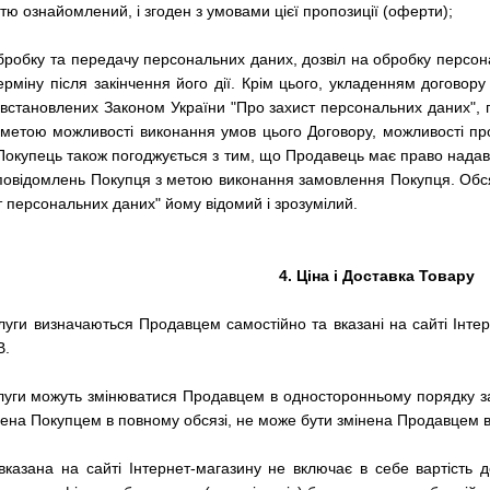
стю ознайомлений, і згоден з умовами цієї пропозиції (оферти);
 обробку та передачу персональних даних, дозвіл на обробку персон
міну після закінчення його дії.
Крім цього, укладенням договору
встановлених Законом України "Про захист персональних даних", пр
етою можливості виконання умов цього Договору, можливості про
Покупець також погоджується з тим, що Продавець має право надав
 повідомлень Покупця з метою виконання замовлення Покупця.
Обся
т персональних даних" йому відомий і зрозумілий.
4. Ціна і Доставка Товару
луги визначаються Продавцем самостійно та вказані на сайті Інтерн
В.
слуги можуть змінюватися Продавцем в односторонньому порядку за
ачена Покупцем в повному обсязі, не може бути змінена Продавцем 
а вказана на сайті Інтернет-магазину не включає в себе вартість