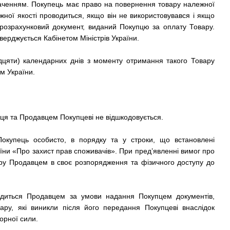
аченням. Покупець має право на повернення товару належної
жної якості проводиться, якщо він не використовувався і якщо
ж розрахунковий документ, виданий Покупцю за оплату Товару.
верджується Кабінетом Міністрів України.
идцяти) календарних днів з моменту отримання такого Товару
м України.
пця та Продавцем Покупцеві не відшкодовується.
 Покупець особисто, в порядку та у строки, що встановлені
їни «Про захист прав споживачів». При пред’явленні вимог про
вару Продавцем в своє розпорядження та фізичного доступу до
вадиться Продавцем за умови надання Покупцем документів,
ару, які виникли після його передання Покупцеві внаслідок
орної сили.