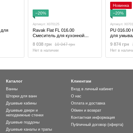
Новинка
−20%
−20%
Артикул: X070125
Артикул: X070
 для
Ravak Flat FL 016.00
PU 016.00
Смеситель для кухонной
для умыва
мойки/умывальника
8 038 грн
9 874 грн
10 047 грн
Нет в наличии
Нет в налич
Каталог
Клиентам
Ванны
Вход в личный кабинет
Шторки для ванн
О нас
Душевые кабины
Оплата и доставка
Душевые двери и
Обмен и возврат
неподвижные стенки
Контактная информация
Душевые поддоны
Публичный договор (оферта)
Душевые каналы и трапы