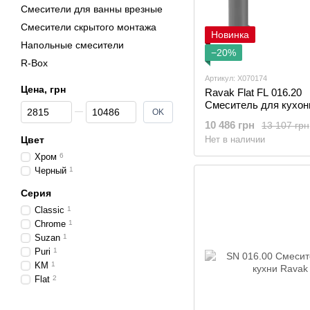
Смесители для ванны врезные
Смесители скрытого монтажа
Новинка
Напольные смесители
−20%
R-Box
Артикул: X070174
Цена, грн
Ravak Flat FL 016.20
Смеситель для кухон
От Цена, грн
До Цена, грн
OK
мойки/умывальника, 
10 486 грн
13 107 грн
Цвет
Нет в наличии
Хром
6
Черный
1
Серия
Classic
1
Chrome
1
Suzan
1
Puri
1
KM
1
Flat
2