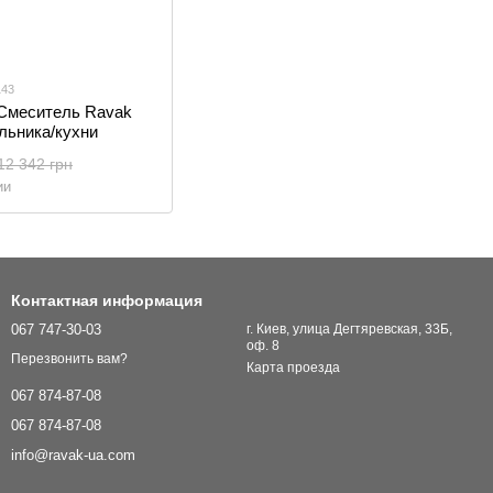
143
 Смеситель Ravak
льника/кухни
12 342 грн
ии
Контактная информация
067 747-30-03
г. Киев, улица Дегтяревская, 33Б,
оф. 8
Перезвонить вам?
Карта проезда
067 874-87-08
067 874-87-08
info@ravak-ua.com