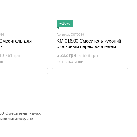
−20%
054
Артикул: X070039
 Смеситель для
KM 016.00 Смеситель кухоний
ak
с боковым переключателем
5 222 грн
10 761 грн
6 528 грн
ии
Нет в наличии