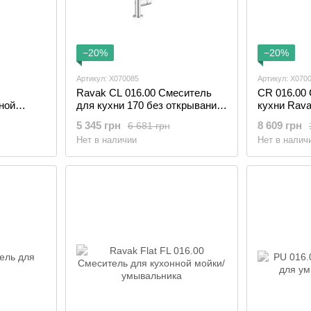
−20%
−20%
Артикул: X070085
Артикул: X070
Ravak CL 016.00 Смеситель
CR 016.00
ной
для кухни 170 без открывания
кухни Rav
черный
стока
5 345 грн
8 609 грн
6 681 грн
Нет в наличии
Нет в налич