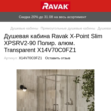
Скидка 20% до 31.08 на весь асортимент
Душевые кабины
Прямоугольные душевые кабины
Душевая
Душевая кабина Ravak X-Point Slim
XPSRV2-90 Полир. алюм.
Transparent X14V70C0FZ1
Артикул:
X14V70C0FZ1
Оставить отзыв