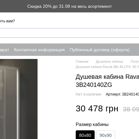
Скидка 20% до 31.08 на весь асортимент
ить вам?
врат
Контактная информация
Публичный договор (оферта)
Главная
Душевые кабины
Полу
Душевая кабина Ravak Blix BLCP4- 80 
Душевая кабина Rava
3B240140ZG
Нет в наличии
Артикул: 3B24014
30 478 грн
38 09
Размер кабины
80х80
90х90