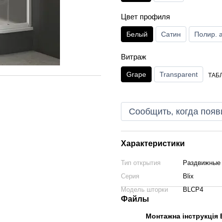
Цвет профиля
Белый
Сатин
Полир. 
Витраж
Grape
Transparent
ТАБ
Сообщить, когда появ
Характеристики
Тип открытия
Раздвижные
Серия
Blix
Модель шторки
BLCP4
Файлы
Монтажна інструкція