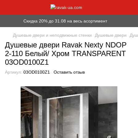
Скидка 20% до 31.08 на весь асортимент
Душевые двери и неподвижные стенки
Душевые двери
Душ
Душевые двери Ravak Nexty NDOP
2-110 Белый/ Хром TRANSPARENT
03OD0100Z1
Артикул:
03OD0100Z1
Оставить отзыв