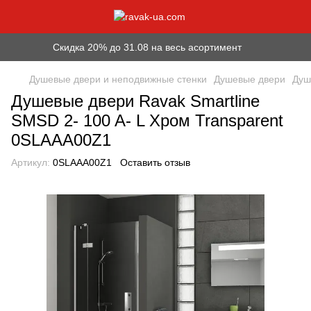
Скидка 20% до 31.08 на весь асортимент
Душевые двери и неподвижные стенки
Душевые двери
Душ
Душевые двери Ravak Smartline
SMSD 2- 100 A- L Хром Transparent
0SLAAA00Z1
Артикул:
0SLAAA00Z1
Оставить отзыв