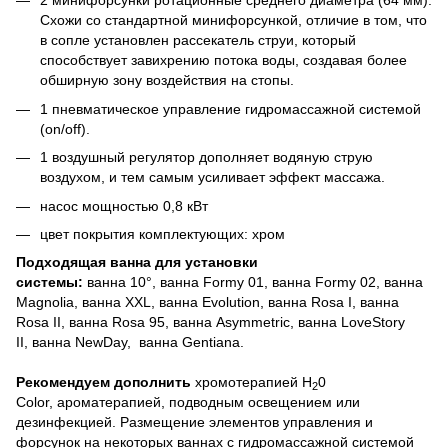
2 минифорсунки ротационные среднего диаметра (64 мм).
Схожи со стандартной минифорсункой, отличие в том, что
в сопле установлен рассекатель струи, который
способствует завихрению потока воды, создавая более
обширную зону воздействия на стопы.
1 пневматическое управление гидромассажной системой
(on/off).
1 воздушный регулятор дополняет водяную струю
воздухом, и тем самым усиливает эффект массажа.
насос мощностью 0,8 кВт
цвет покрытия комплектующих: хром
Подходящая ванна для установки
системы:
ванна 10°, ванна Formy 01, ванна Formy 02, ванна
Magnolia, ванна XXL, ванна Evolution, ванна Rosa I, ванна
Rosa II, ванна Rosa 95, ванна Asymmetric, ванна LoveStory
II, ванна NewDay, ванна Gentiana.
Рекомендуем дополнить
хромотерапией H
0
2
Color, ароматерапией, подводным освещением или
дезинфекцией. Размещение элементов управления и
форсунок на некоторых ваннах с гидромассажной системой