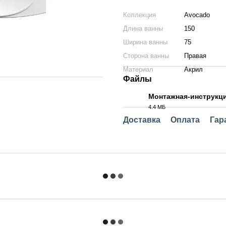
Коллекция
Avocado
Длина ванны
150
Ширина ванны
75
Сторона ванны
Правая
Материал
Акрил
Файлы
Монтажная-инструкц
4.4 МБ
PDF
Доставка
Оплата
Гар